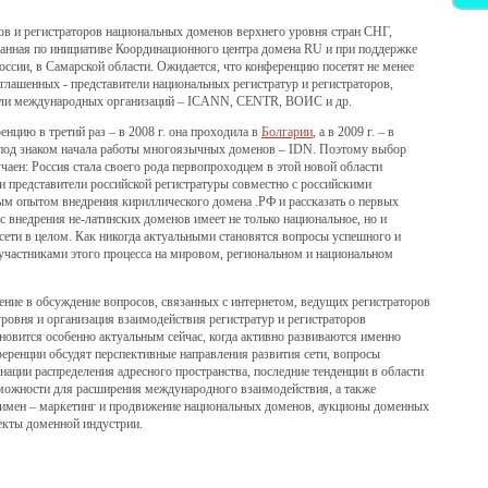
в и регистраторов национальных доменов верхнего уровня стран СНГ,
анная по инициативе Координационного центра домена RU и при поддержке
оссии, в Самарской области. Ожидается, что конференцию посетят не менее
иглашенных - представители национальных регистратур и регистраторов,
тели международных организаций – ICANN, CENTR, ВОИС и др.
нцию в третий раз – в 2008 г. она проходила в
Болгарии
, а в 2009 г. – в
 под знаком начала работы многоязычных доменов – IDN. Поэтому выбор
чаен: Россия стала своего рода первопроходцем в этой новой области
и представители российской регистратуры совместно с российскими
ым опытом внедрения кириллического домена .РФ и рассказать о первых
с внедрения не-латинских доменов имеет не только национальное, но и
 сети в целом. Как никогда актуальными становятся вопросы успешного и
частниками этого процесса на мировом, региональном и национальном
ение в обсуждение вопросов, связанных с интернетом, ведущих регистраторов
ровня и организация взаимодействия регистратур и регистраторов
новится особенно актуальным сейчас, когда активно развиваются именно
еренции обсудят перспективные направления развития сети, вопросы
нации распределения адресного пространства, последние тенденции в области
зможности для расширения международного взаимодействия, а также
имен – маркетинг и продвижение национальных доменов, аукционы доменных
екты доменной индустрии.