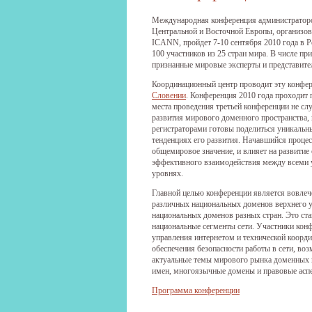
Международная конференция администраторо
Центральной и Восточной Европы, организов
ICANN, пройдет 7-10 сентября 2010 года в Р
100 участников из 25 стран мира. В числе пр
признанные мировые эксперты и представи
Координационный центр проводит эту конфере
Словении
. Конференция 2010 года проходит
места проведения третьей конференции не слу
развития мирового доменного пространства, 
регистраторами готовы поделиться уникальн
тенденциях его развития. Начавшийся процес
общемировое значение, и влияет на развитие
эффективного взаимодействия между всеми у
уровнях.
Главной целью конференции является вовлеч
различных национальных доменов верхнего у
национальных доменов разных стран. Это ста
национальные сегменты сети. Участники конф
управления интернетом и технической коорди
обеспечения безопасности работы в сети, во
актуальные темы мирового рынка доменных 
имен, многоязычные домены и правовые асп
Программа конференции