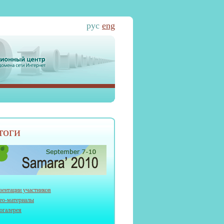
рус
eng
тоги
зентации участников
ео-материалы
огалерея