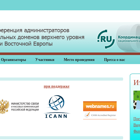
Организаторы
Участники
Место проведения
Пресса о нас
И
при поддержке
Пре
Вид
Фот