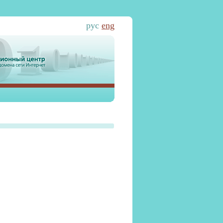
рус
eng