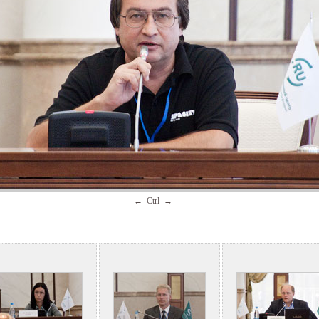
← Ctrl →