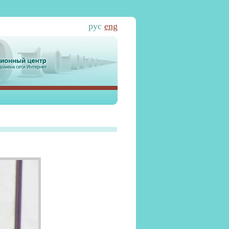
рус
eng